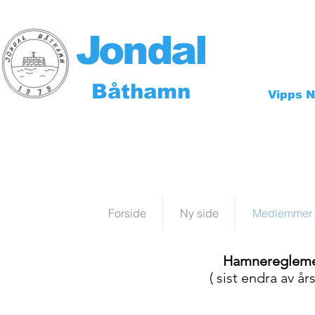
Jondal
Båthamn
Vipps N
Forside
Ny side
Medlemmer /
Hamnereglemen
( sist endra av å