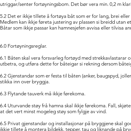
utriggar/senter fortøyningsbom. Det bør vera min. 0,2 m kl
5.2 Det er ikkje tillete å fortøya båt som er for lang, brei eller
Medlem kan ikkje føreta justering av plassen si breidd utan e
Båtar som ikkje passar kan hamnesjefen avvisa eller tilvisa a
6.0 Fortøyningsreglar.
6.1 Båten skal vera forsvarleg fortøyd med strekkavlastarar 
utbetra, og utføra dette for båteigar si rekning dersom båteig
6.2 Gjenstandar som er festa til båten (anker, baugspyd, joller
stikka inn over bryggja.
6.3 Flytande tauverk må ikkje førekoma.
6.4 Uturvande støy frå hamna skal ikkje førekoma. Fall, skjøter
at det vert minst mogeleg støy som fylgje av vind.
6.5 Privat gjenstandar og installasjonar på bryggjene skal g
ikkje tillete å montera bildekk, tepper, tau og liknande på bry