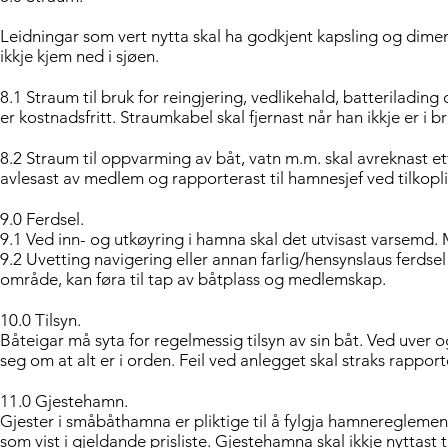
Leidningar som vert nytta skal ha godkjent kapsling og dimens
ikkje kjem ned i sjøen.
8.1 Straum til bruk for reingjering, vedlikehald, batterilading
er kostnadsfritt. Straumkabel skal fjernast når han ikkje er i br
8.2 Straum til oppvarming av båt, vatn m.m. skal avreknast et
avlesast av medlem og rapporterast til hamnesjef ved tilkopl
9.0 Ferdsel.
9.1 Ved inn- og utkøyring i hamna skal det utvisast varsemd. 
9.2 Uvetting navigering eller annan farlig/hensynslaus ferdsel 
område, kan føra til tap av båtplass og medlemskap.
10.0 Tilsyn.
Båteigar må syta for regelmessig tilsyn av sin båt. Ved uver og
seg om at alt er i orden. Feil ved anlegget skal straks rapport
11.0 Gjestehamn.
Gjester i småbåthamna er pliktige til å fylgja hamnereglemen
som vist i gjeldande prisliste. Gjestehamna skal ikkje nyttast t