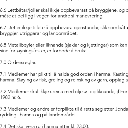
6.6 Lettbåtar/joller skal ikkje oppbevarast på bryggjene, og dei
måte at dei ligg i vegen for andre si manøvrering.
6.7 Det er ikkje tillete å oppbevara gjenstandar, slik som båtut
bryggjer, utriggarar og landområdet.
6.8 Metallbøyler eller liknande (sjaklar og kjettingar) som ka
sine fortøyningsfester, er forbode å bruka.
7.0 Ordensreglar.
7.1 Medlemer har plikt til å halda god orden i hamna. Kasting a
hamna. Sløying av fisk, greiing og reinsking av garn, opplag a
7.2 Medlemer skal ikkje ureina med oljesøl og liknande, jf Fo
1982 nr. 6.
7.3 Medlemer og andre er forplikta til å retta seg etter Jond
rydding i hamna og på landområdet.
7.4 Det skal vera ro i hamna etter kl. 23.00.