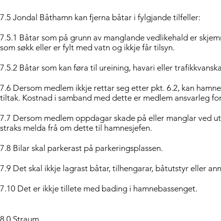
7.5 Jondal Båthamn kan fjerna båtar i fylgjande tilfeller:
7.5.1 Båtar som på grunn av manglande vedlikehald er skjem
som søkk eller er fylt med vatn og ikkje får tilsyn.
7.5.2 Båtar som kan føra til ureining, havari eller trafikkvansk
7.6 Dersom medlem ikkje rettar seg etter pkt. 6.2, kan hamnes
tiltak. Kostnad i samband med dette er medlem ansvarleg for
7.7 Dersom medlem oppdagar skade på eller manglar ved uts
straks melda frå om dette til hamnesjefen.
7.8 Bilar skal parkerast på parkeringsplassen.
7.9 Det skal ikkje lagrast båtar, tilhengarar, båtutstyr eller
7.10 Det er ikkje tillete med bading i hamnebassenget.
8.0 Straum.